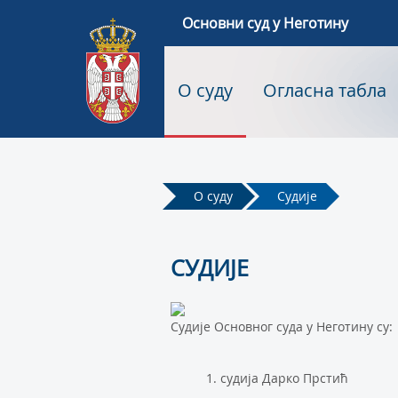
Основни суд у Неготину
О суду
Огласна табла
О суду
Судије
СУДИЈЕ
Судије Основног суда у Неготину су:
1. судија Дарко Прстић