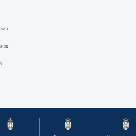
ћ
овић
енов
ћ