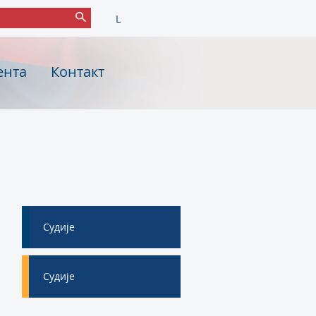
L
ента
Контакт
Судије
Судије