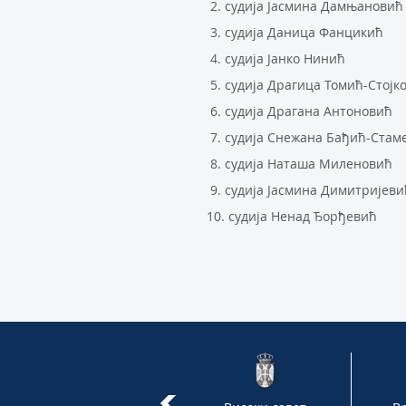
2. судија Јасмина Дамњанови
3. судија Даница Фанцикић
4. судија Јанко Нинић
5. судија Драгица Томић-Стојк
6. судија Драгана Антоновић
7. судија Снежана Бађић-Стам
8. судија Наташа Миленовић
9. судија Јасмина Димитријеви
10. судија Ненад Ђорђевић