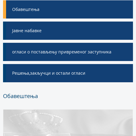
Обавештења
Jавне набавке
огласи о постављењу привременог заступника
Решења,закључци и остали огласи
Обавештења