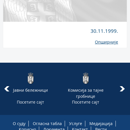
30.11.1999.
Опширније
Јавни бележници
Комисија за тајне
Наро
гробнице
Реп
Посетите сајт
Посетите сајт
П
О суду
Огласна табла
Услуге
Медијација
Корисно
Документа
Контакт
Вести