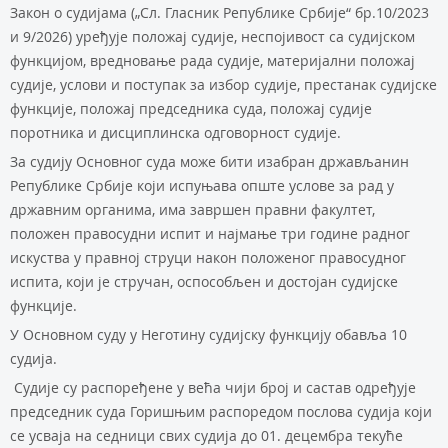
Закон о судијама („Сл. Гласник Републике Србије“ бр.10/2023
и 9/2026) уређује положај судије, неспојивост са судијском
функцијом, вредновање рада судије, материјални положај
судије, услови и поступак за избор судије, престанак судијске
функције, положај председника суда, положај судије
поротника и дисциплинска одговорност судије.
За судију Основног суда може бити изабран држављанин
Републике Србије који испуњава опште услове за рад у
државним органима, има завршен правни факултет,
положен правосудни испит и најмање три године радног
искуства у правној струци након положеног правосудног
испита, који је стручан, оспособљен и достојан судијске
функције.
У Основном суду у Неготину судијску функцију обавља 10
судија.
Судије су распоређене у већа чији број и састав одређује
председник суда Горишњим распоредом послова судија који
се усваја на седници свих судија до 01. децембра текуће