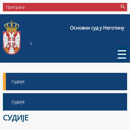
Основни суд у Неготину
L
☰
Судије
Судије
СУДИЈЕ