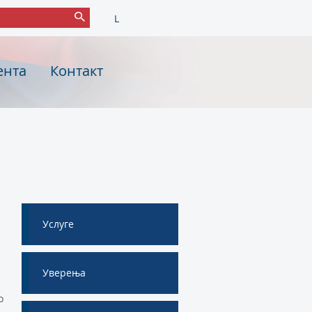
L
ента
Контакт
Услуге
Уверења
о