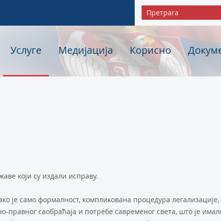
Услуге
Медијација
Корисно
Докум
жаве који су издали исправу.
ако је само формалност, компликована процедура легализације,
о-правног саобраћаја и потребе савременог света, што је имал