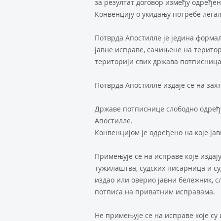
за резултат договор између одређено
Конвенцију о укидању потребе легал
Потврда Апостилле је једина формал
јавне исправе, сачињене на територ
територији свих држава потписница,
Потврда Апостилле издаје се на зах
Државе потписнице слободно одређу
Апостилле.
Конвенцијом је одређено на које ја
Примењује се на исправе које издај
тужилаштва, судских писарница и су
издао или оверио јавни бележник, с
потписа на приватним исправама.
Не примењује се на исправе које су