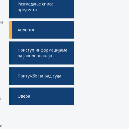
Разгледање списа
предмета
би
Апостил
Приступ информацијама
од јавног значаја
Притужбе на рад суда
Овера
е
је