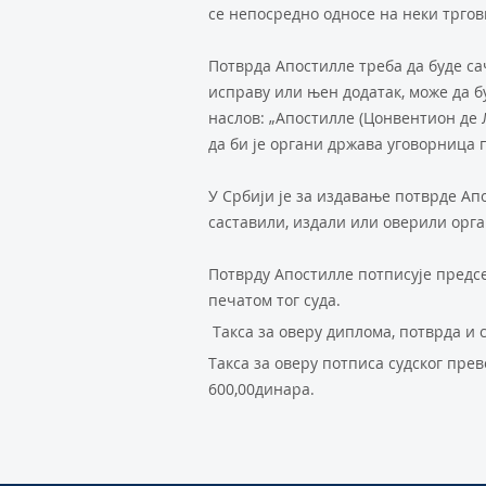
се непосредно односе на неки тргов
Потврда Апостилле треба да буде с
исправу или њен додатак, може да бу
наслов: „Апостилле (Цонвентион де Л
да би је органи држава уговорница
У Србији је за издавање потврде Апо
саставили, издали или оверили орга
Потврду Апостилле потписује предсе
печатом тог суда.
Такса за оверу диплома, потврда и с
Такса за оверу потписа судског пре
600,00динара.