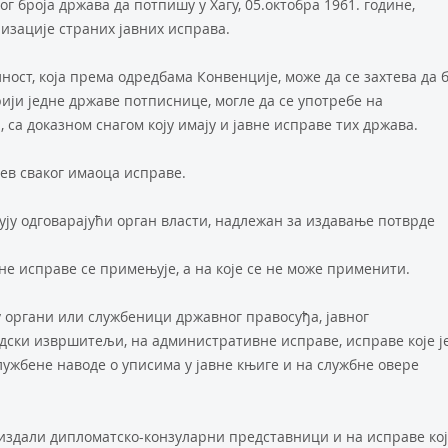
г броја држава да потпишу у Хагу, 05.октобра 1961. године,
изације страних јавних исправа.
ност, која према одредбама Конвенције, може да се захтева да 
ији једне државе потписнице, могле да се употребе на
 са доказном снагом коју имају и јавне исправе тих држава.
тев сваког имаоца исправе.
ју одговарајући орган власти, надлежан за издавање потврде
вне исправе се примењује, а на које се не може применити.
у органи или службеници државног правосуђа, јавног
дски извршитељи, на административне исправе, исправе које ј
лужбене наводе о уписима у јавне књиге и на службне овере
 издали дипломатско-конзуларни представници и на исправе ко