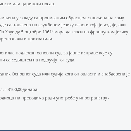
ински или царински посао.
ачињена у складу са прописаним обрасцем, стављена на саму
де састављена на службеном језику власти која је издаје, али
а Хаyе ду 5 оцтобре 1961“ мора да гласи на француском језику,
 препознали и прихватили.
стилле надлежан основни суд, за јавне исправе које су
ни са седиштем на подручју тог суда.
дник Основног суда или судија кога он овласти и снабдевена је
л. - 3100,00динара.
водиоца на преводима ради употребе у иностранству -