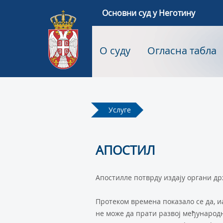
Основни суд у Неготину
О суду
Огласна табла
Услуге
АПОСТИЛ
Апостилле потврду издају органи др
Протеком времена показало се да, и
не може да прати развој међународн