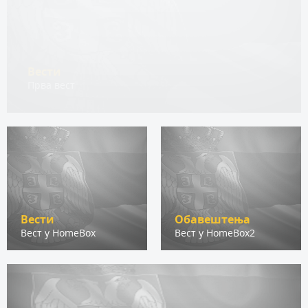
Вести
Прва вест
Вести
Обавештења
Вест у HomeBox
Вест у HomeBox2