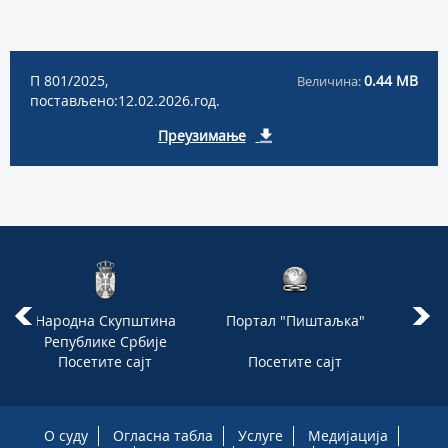
П 801/2025,
0.44 MB
Величина:
постављено:12.02.2026.год.
Преузимање
Народна Скупштина
Портал "Пиштаљка"
Адв
Републике Србије
Посетите сајт
Посетите сајт
П
О суду
Огласна табла
Услуге
Медијација