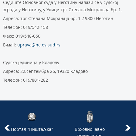
Седиште Основног суда у Неготину налази се у судској
згради у Неготину, у Улици трг Стевана Мокрањца бр. 1.
Адреса: трг Стевана Мокрањца бр. 1 ,19300 Неготин
Телефон: 019/542-158
Факс: 019/548-060
Е-мail:
uprava@ne.os.sud.rs
Судска јединица у Кладову
Адреса: 22.септембра 26, 19320 Кладово
Телефон: 019/801-282
Портал "Пиштаљка"
Врховно јавно
Вл
тужилаштво