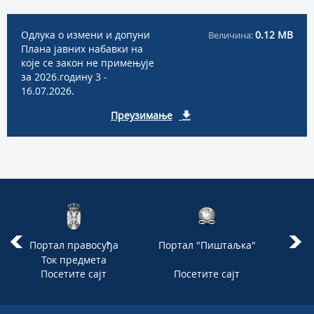
Одлука о измени и допуни
0.12 MB
Величина:
Плана јавних набавки на
које се закон не примењује
за 2026.годину 3 -
16.07.2026.
Преузимање
Портал правосуђа
Портал "Пиштаљка"
Комо
Ток предмета
Посетите сајт
Посетите сајт
П