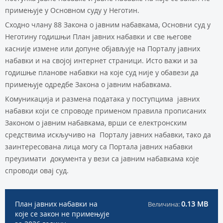
примењује у Основном суду у Неготин.
Сходно члану 88 Закона о јавним набавкама, Основни суд у
Неготину годишњи План јавних набавки и све његове
касније измене или допуне објављује на Порталу јавних
набавки и на својој интернет страници. Исто важи и за
годишње планове набавки на које суд није у обавези да
примењује одредбе Закона о јавним набавкама.
Комуникација и размена података у поступцима јавних
набавки који се спроводе применом правила прописаних
Законом о јавним набавкама, врши се електронским
средствима искључиво на Порталу јавних набавки, тако да
заинтересована лица могу са Портала јавних набавки
преузимати документа у вези са јавним набавкама које
спроводи овај суд.
План јавних набавки на
0.13 MB
Величина:
које се закон не примењује