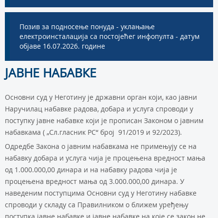
Позив за подносење понуда - уклањање
електроинсталација са постојећег инфопулта - датум
објаве 16.07.2026. године
JАВНЕ НАБАВКЕ
Основни суд у Неготину је државни орган који, као јавни
Наручилац набавке радова, добара и услуга спроводи у
поступку јавне набавке који је прописан Законом о јавним
набавкама ( „Сл.гласник РС“ број 91/2019 и 92/2023).
Одредбе Закона о јавним набавкама не примењују се на
набавку добара и услуга чија је процењена вредност мања
од 1.000.000,00 динара и на набавку радова чија је
процењена вредност мања од 3.000.000,00 динара. У
наведеним поступцима Основни суд у Неготину набавке
спроводи у складу са Правилником о ближем уређењу
поступка јавне набавке и јавне набавке на које се закон не