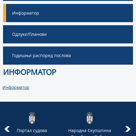
Информатор
Одлуке/Планови
Годишњи распоред послова
ИНФОРМАТОР
Информатор
Портал судова
Народна Скупштина
Вл