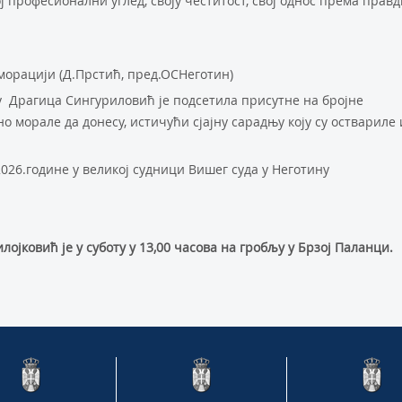
ј професионални углед, своју честитост, свој однос према правд
меморацији (Д.Прстић, пред.ОСНеготин)
 Драгица Сингуриловић је подсетила присутне на бројне
но морале да донесу, истичући сјајну сарадњу коју су оствариле 
26.године у великој судници Вишег суда у Неготину
ковић је у суботу у 13,00 часова на гробљу у Брзој Паланци.