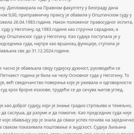
тину. Дипломирала на Правном факултету у Београду дана
ном 9,00, приправничку праксу је обавила у Општинском суду у
ложила 26.04.1983.године. Након положеног правосудног испита,
суду у Неготину, од 1983.године као стручни сарадник, а
ију Општинског суда у Неготину. Као судија поступала је у
едседника суда, најпре као вршилац функције, ступила је
обављала све до 31.12.2024.године.
е часно је обављала своју судијску дужност, руководећи се
Петнаест година је била на челу Основног суда у Неготину. То
је, већ сведочанство поверења које је уживала и одговорности
е суд кроз бројне изазове, трудећи се да сачува његов углед,
е као доброг судију, који је знање градио стрпљиво и темељно,
о да саслуша, да разуме и да помогне. Као председник суда није
које обављају јер је знала да сваки успех почива на заједничк
ма сваком показивала поштовање и људскост. Судија Љиљана