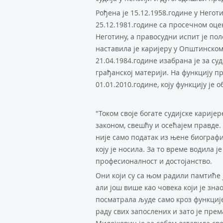
Рођена је 15.12.1958.године у Него
25.12.1981.године са просечном оце
Неготину, а правосудни испит је по
наставила је каријеру у Општинском 
21.04.1984.године изабрана је за суд
грађанској материји. На функцију пр
01.01.2010.године, коју функцију је 
"Током своје богате судијске каријер
законом, свешћу и осећајем правде. 
није само податак из њене биографи
коју је носила. За то време водила ј
професионалност и достојанство.
Они који су са њом радили памтиће ј
али још више као човека који је зна
посматрала људе само кроз функције 
раду свих запослених и зато је пре