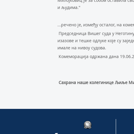
Милојковиц је за собом оставила сво
и људима."
...речено је, између осталог, на ко
Председница Вишег суда у Неготину
изазове и тешке одлуке које су зајед
имале на нивоу судова.
Комеморација одржана дана 19.06.20
Сахрана наше колегинице Љиље Милој