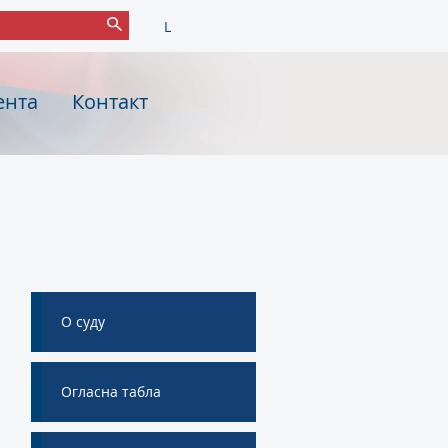
L
ента
Контакт
О суду
Огласна табла