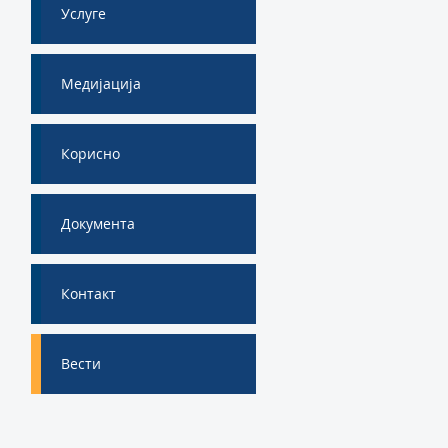
Услуге
Медијација
Корисно
Документа
Контакт
Вести