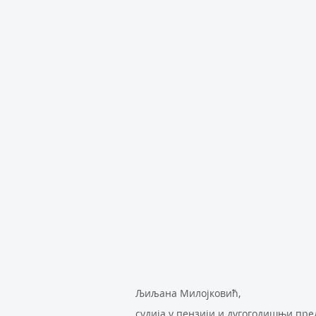
Љиљана Милојковић,
судија у пензији и дугогодишњи пре